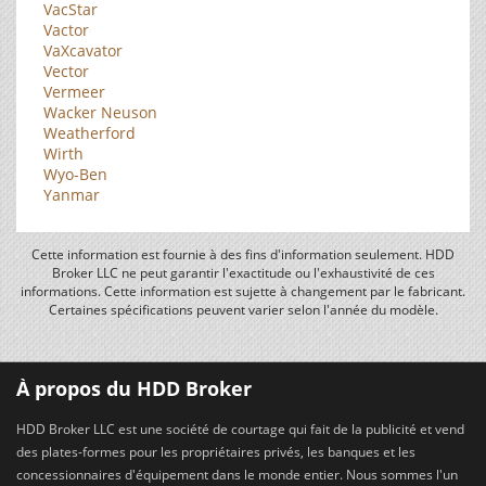
VacStar
Vactor
VaXcavator
Vector
Vermeer
Wacker Neuson
Weatherford
Wirth
Wyo-Ben
Yanmar
Cette information est fournie à des fins d'information seulement. HDD
Broker LLC ne peut garantir l'exactitude ou l'exhaustivité de ces
informations. Cette information est sujette à changement par le fabricant.
Certaines spécifications peuvent varier selon l'année du modèle.
À propos du HDD Broker
HDD Broker LLC est une société de courtage qui fait de la publicité et vend
des plates-formes pour les propriétaires privés, les banques et les
concessionnaires d'équipement dans le monde entier. Nous sommes l'un