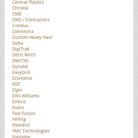
Central Plastics
Christie
CME
CMS / Contractors
Condux
Connectra
Custom Heavy Haul
Delta
DigiTrak
Ditch Witch
DW/TXS
Dynatel
EasyDrill
Econoline
EGT
Elgin
Ellis Williams
Emsco
Evans
Fast Fusion
Felling
Flexidrill
FMC Technologies
Fontaine