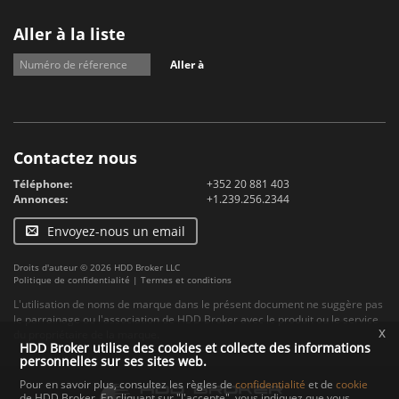
Aller à la liste
Aller à
Contactez nous
Téléphone:
+352 20 881 403
Annonces:
+1.239.256.2344
Envoyez-nous un email
Droits d'auteur © 2026 HDD Broker LLC
Politique de confidentialité
|
Termes et conditions
L'utilisation de noms de marque dans le présent document ne suggère pas
le parrainage ou l'association de HDD Broker avec le produit ou le service
x
du propriétaire de la marque.
HDD Broker utilise des cookies et collecte des informations
personnelles sur ses sites web.
Pour en savoir plus, consultez les règles de
confidentialité
et de
cookie
de HDD Broker. En cliquant sur "J'accepte", vous indiquez que vous