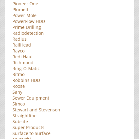
Pioneer One
Plumett
Power Mole
PowerFlow HDD
Prime Drilling
Radiodetection
Radius
RailHead
Rayco
Redi Haul
Richmond
Ring-O-Matic
Ritmo
Robbins HDD
Roose
Sany
Sewer Equipment
Simco
Stewart and Stevenson
Straightline
Subsite
Super Products
Surface to Surface