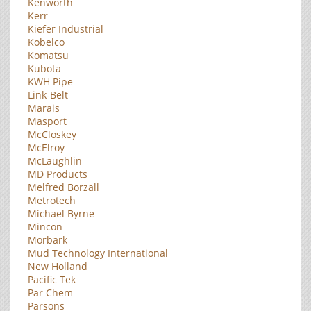
Kenworth
Kerr
Kiefer Industrial
Kobelco
Komatsu
Kubota
KWH Pipe
Link-Belt
Marais
Masport
McCloskey
McElroy
McLaughlin
MD Products
Melfred Borzall
Metrotech
Michael Byrne
Mincon
Morbark
Mud Technology International
New Holland
Pacific Tek
Par Chem
Parsons