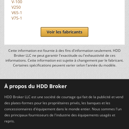
V-100
V250
V65-1
V75-1
Voir les fabricants
Cette information est fournie à des fins d'information seulement. HDD
Broker LLC ne peut garantir l'exactitude ou l'exhaustivité de ces
informations. Cette information est sujette à changement par le fabricant.
Certaines spécifications peuvent varier selon l'année du modèle.
À propos du HDD Broker
HDD Broker LLC est une société de courtage qui fait de la publicité et vend
des plates-formes pour les propriétaires privés, les banques et les
concessionnaires d'équipement dans le monde entier. Nous sommes l'un
des principaux fournisseurs de l'industrie des équipements usagés et
repris.