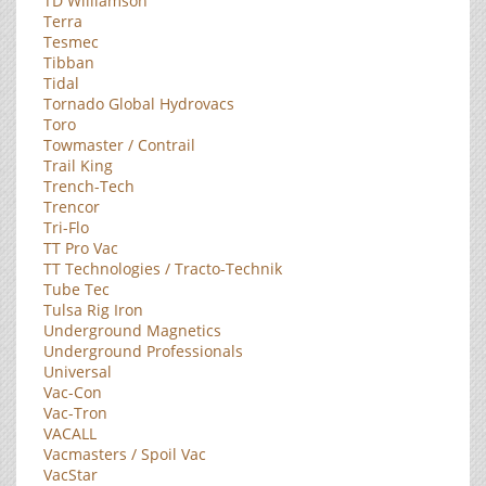
TD Williamson
Terra
Tesmec
Tibban
Tidal
Tornado Global Hydrovacs
Toro
Towmaster / Contrail
Trail King
Trench-Tech
Trencor
Tri-Flo
TT Pro Vac
TT Technologies / Tracto-Technik
Tube Tec
Tulsa Rig Iron
Underground Magnetics
Underground Professionals
Universal
Vac-Con
Vac-Tron
VACALL
Vacmasters / Spoil Vac
VacStar