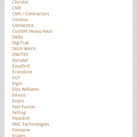
Christie
CME
CMS / Contractors
Condux
Connectra
Custom Heavy Haul
Delta
DigiTrak
Ditch Witch
DW/TXS
Dynatel
EasyDrill
Econoline
EGT
Elgin
Ellis Williams
Emsco
Evans
Fast Fusion
Felling
Flexidrill
FMC Technologies
Fontaine
Friatec