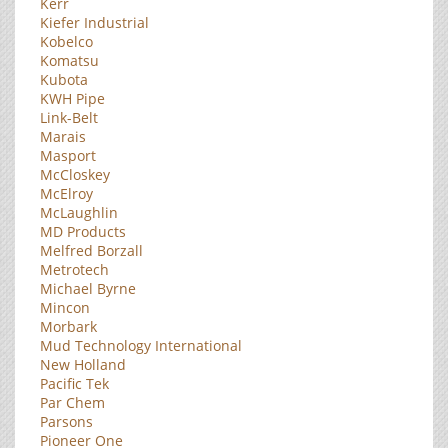
Kerr
Kiefer Industrial
Kobelco
Komatsu
Kubota
KWH Pipe
Link-Belt
Marais
Masport
McCloskey
McElroy
McLaughlin
MD Products
Melfred Borzall
Metrotech
Michael Byrne
Mincon
Morbark
Mud Technology International
New Holland
Pacific Tek
Par Chem
Parsons
Pioneer One