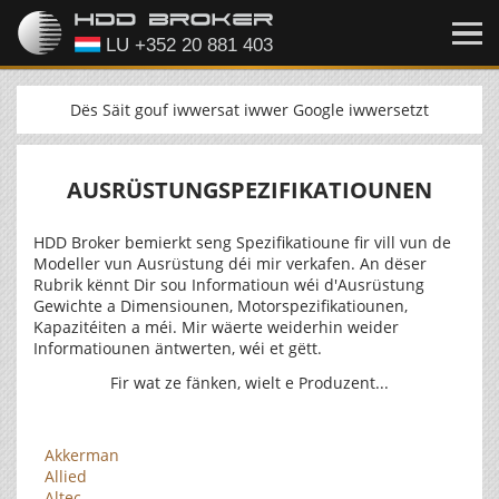
Dës Säit gouf iwwersat iwwer Google iwwersetzt
AUSRÜSTUNGSPEZIFIKATIOUNEN
HDD Broker bemierkt seng Spezifikatioune fir vill vun de
Modeller vun Ausrüstung déi mir verkafen. An dëser
Rubrik kënnt Dir sou Informatioun wéi d'Ausrüstung
Gewichte a Dimensiounen, Motorspezifikatiounen,
Kapazitéiten a méi. Mir wäerte weiderhin weider
Informatiounen äntwerten, wéi et gëtt.
Fir wat ze fänken, wielt e Produzent...
Akkerman
Allied
Altec