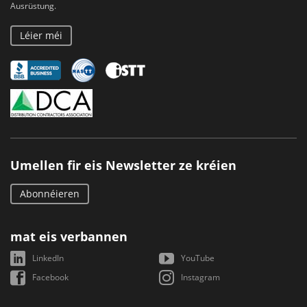
Ausrüstung.
Léier méi
Umellen fir eis Newsletter ze kréien
Abonnéieren
mat eis verbannen
LinkedIn
YouTube
Facebook
Instagram