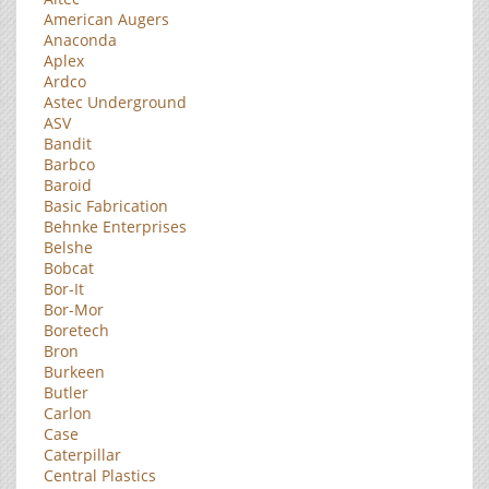
American Augers
Anaconda
Aplex
Ardco
Astec Underground
ASV
Bandit
Barbco
Baroid
Basic Fabrication
Behnke Enterprises
Belshe
Bobcat
Bor-It
Bor-Mor
Boretech
Bron
Burkeen
Butler
Carlon
Case
Caterpillar
Central Plastics