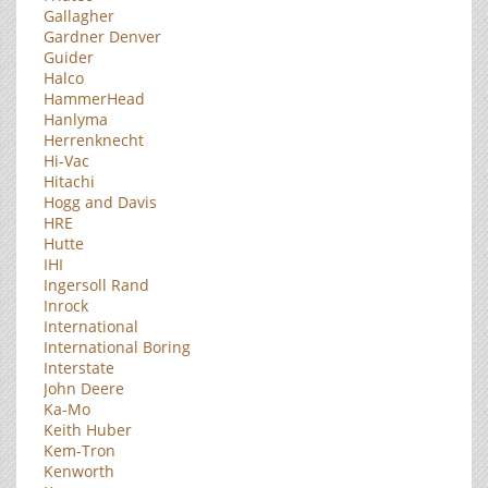
Gallagher
Gardner Denver
Guider
Halco
HammerHead
Hanlyma
Herrenknecht
Hi-Vac
Hitachi
Hogg and Davis
HRE
Hutte
IHI
Ingersoll Rand
Inrock
International
International Boring
Interstate
John Deere
Ka-Mo
Keith Huber
Kem-Tron
Kenworth