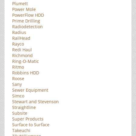
Plumett
Power Mole
PowerFlow HDD
Prime Drilling
Radiodetection
Radius
RailHead
Rayco
Redi Haul
Richmond
Ring-O-Matic
Ritmo
Robbins HDD
Roose
Sany
Sewer Equipment
Simco
Stewart and Stevenson
Straightline
Subsite
Super Products
Surface to Surface
Takeuchi