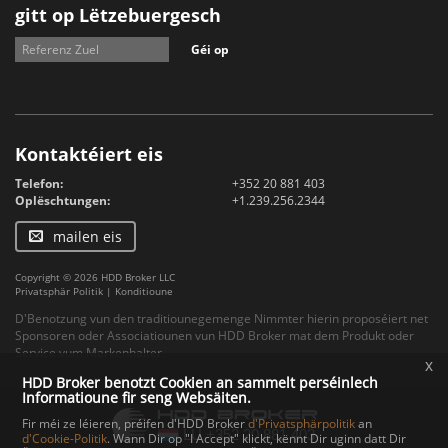
gitt op Lëtzebuergesch
Géi op
Kontaktéiert eis
Telefon:
+352 20 881 403
Oplëschtungen:
+1.239.256.2344
mailen eis
Copyright © 2026 HDD Broker LLC
Privatsphär Politik
|
Konditioune
D'Benotzung vun den traditiounegemenge Nimmter hierin proposéiert net
Sponsoren oder Associatiounen vun HDD Broker mat dem Produkt oder
Service vum Markenhalter.
x
HDD Broker benotzt Cookien an sammelt perséinlech
Informatioune fir seng Websäiten.
Fir méi ze léieren, préifen d'HDD Broker
d'Privatsphärpolitik
an
d'Cookie-Politik
. Wann Dir op "I Accept" klickt, kënnt Dir uginn datt Dir