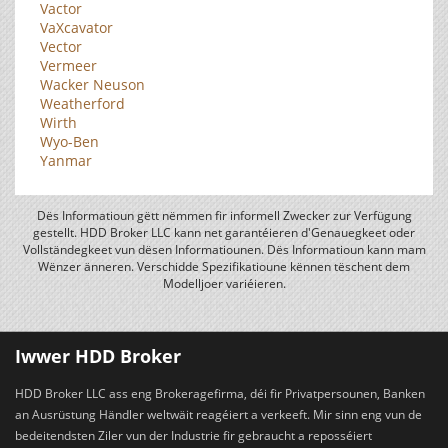
Vactor
VaXcavator
Vector
Vermeer
Wacker Neuson
Weatherford
Wirth
Wyo-Ben
Yanmar
Dës Informatioun gëtt nëmmen fir informell Zwecker zur Verfügung
gestellt. HDD Broker LLC kann net garantéieren d'Genauegkeet oder
Vollständegkeet vun dësen Informatiounen. Dës Informatioun kann mam
Wënzer änneren. Verschidde Spezifikatioune kënnen tëschent dem
Modelljoer variéieren.
Iwwer HDD Broker
HDD Broker LLC ass eng Brokeragefirma, déi fir Privatpersounen, Banken
an Ausrüstung Händler weltwäit reagéiert a verkeeft. Mir sinn eng vun de
bedeitendsten Ziler vun der Industrie fir gebraucht a reposséiert