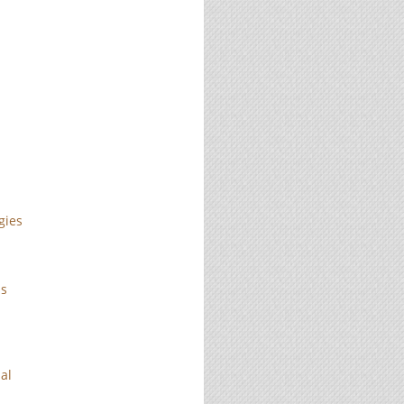
gies
is
ial