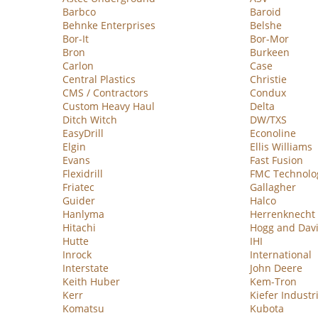
Barbco
Baroid
Behnke Enterprises
Belshe
Bor-It
Bor-Mor
Bron
Burkeen
Carlon
Case
Central Plastics
Christie
CMS / Contractors
Condux
Custom Heavy Haul
Delta
Ditch Witch
DW/TXS
EasyDrill
Econoline
Elgin
Ellis Williams
Evans
Fast Fusion
Flexidrill
FMC Technolo
Friatec
Gallagher
Guider
Halco
Hanlyma
Herrenknecht
Hitachi
Hogg and Dav
Hutte
IHI
Inrock
International
Interstate
John Deere
Keith Huber
Kem-Tron
Kerr
Kiefer Industr
Komatsu
Kubota