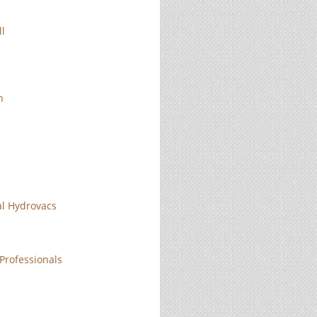
ll
n
l Hydrovacs
rofessionals