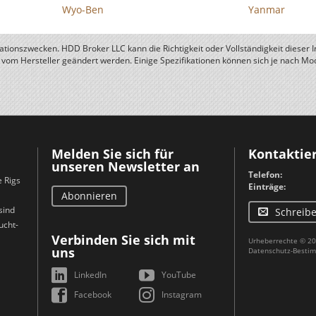
Wyo-Ben
Yanmar
ationszwecken. HDD Broker LLC kann die Richtigkeit oder Vollständigkeit dieser 
vom Hersteller geändert werden. Einige Spezifikationen können sich je nach Mod
Melden Sie sich für
Kontaktier
unseren Newsletter an
Telefon:
e Rigs
Einträge:
Abonnieren
sind
Schreibe
ucht-
Verbinden Sie sich mit
Urheberrechte © 20
uns
Datenschutz-Besti
LinkedIn
YouTube
Facebook
Instagram