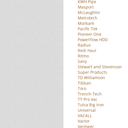
KWH Pipe
Masport
McLaughlin
Metrotech
Morbark
Pacific Tek
Pioneer One
PowerFlow HDD
Radius
Redi Haul
Ritmo
Sany
Stewart and Stevenson
Super Products
TD Williamson
Tibban
Toro
Trench-Tech
TT Pro Vac
Tulsa Rig Iron
Universal
VACALL
Vactor
Vermeer