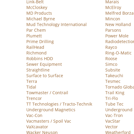
Link-Belt
Marais
McCloskey
McElroy
MD Products
Melfred Borza
Michael Byrne
Mincon
Mud Technology International
New Holland
Par Chem
Parsons
Plumett
Power Mole
Prime Drilling
Radiodetectio
RailHead
Rayco
Richmond
Ring-O-Matic
Robbins HDD
Roose
Sewer Equipment
Simco
Straightline
Subsite
Surface to Surface
Takeuchi
Terra
Tesmec
Tidal
Tornado Globa
Towmaster / Contrail
Trail King
Trencor
Tri-Flo
TT Technologies / Tracto-Technik
Tube Tec
Underground Magnetics
Underground P
Vac-Con
Vac-Tron
Vacmasters / Spoil Vac
VacStar
VaXcavator
Vector
Wacker Neuson
Weatherford