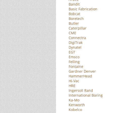
Bandit
Basic Fabrication
Bobcat
Boretech
Butler
Caterpillar
CME
Connectra
DigiTrak
Dynatel
EGT
Emsco
Felling
Fontaine
Gardner Denver
HammerHead
Hi-Vac
HRE
Ingersoll Rand
International Boring
Ka-Mo
Kenworth
Kobelco