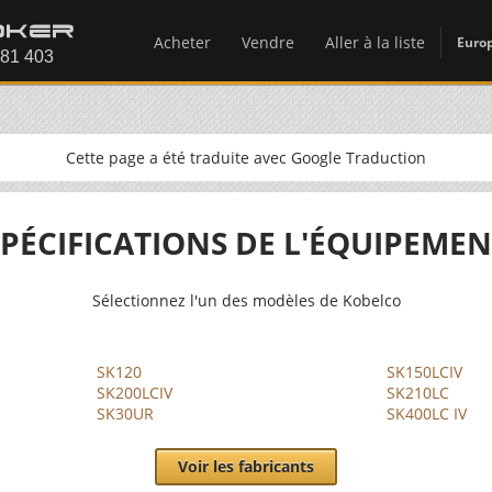
Acheter
Vendre
Aller à la liste
Euro
Cette page a été traduite avec Google Traduction
SPÉCIFICATIONS DE L'ÉQUIPEMEN
Sélectionnez l'un des modèles de Kobelco
SK120
SK150LCIV
SK200LCIV
SK210LC
SK30UR
SK400LC IV
Voir les fabricants