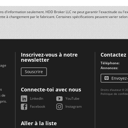
fins d'information seulement. HDD Broker LLC ne peut garantir l'exactitude ou l'ex
ette à changement par le fabricant. Certaines spécifications peuvent varier selo
Inscrivez-vous à notre
Contactez
newsletter
Téléphone:
tage
Annonces:
Souscrire
Envoyez
Connecte-toi avec nous
us
Droits d'auteur © 
Politique de confide
s de
LinkedIn
YouTube
pris.
Facebook
Instagram
Aller à la liste