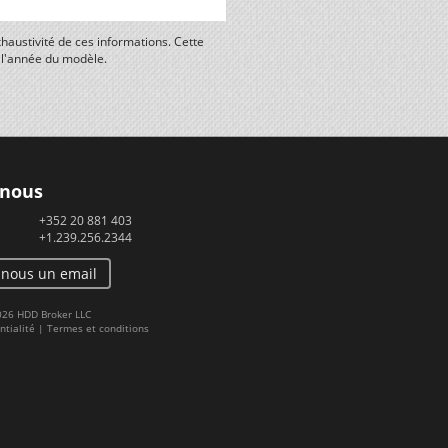
haustivité de ces informations. Cette
n l'année du modèle.
 nous
+352 20 881 403
+1.239.256.2344
-nous un email
2026 HDD Broker LLC
ntialité
|
Termes et conditions