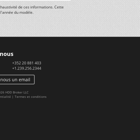
haustivité de ces informations. Cette
n l'année du modèle.
 nous
+352 20 881 403
+1.239.256.2344
-nous un email
2026 HDD Broker LLC
ntialité
|
Termes et conditions