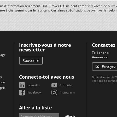
fins d'information seulement. HDD Broker LLC ne peut garantir l'exactitude ou l'ex
ette à changement par le fabricant. Certaines spécifications peuvent varier selo
Inscrivez-vous à notre
Contactez
newsletter
Téléphone:
tage
Annonces:
Souscrire
Envoyez
Connecte-toi avec nous
us
Droits d'auteur © 
Politique de confide
s de
LinkedIn
YouTube
pris.
Facebook
Instagram
Aller à la liste
Aller à