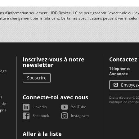
fins d'information seulement. HDD Broker LLC ne peut garantir l'exactitude ou l'ex
ette à changement par le fabricant. Certaines spécifications peuvent varier selo
Inscrivez-vous à notre
Contactez
newsletter
Téléphone:
tage
Annonces:
Souscrire
Envoyez
Connecte-toi avec nous
us
Droits d'auteur © 
Politique de confide
s de
LinkedIn
YouTube
pris.
Facebook
Instagram
Aller à la liste