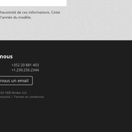
haustivité de ces informations. Cette
n l'année du modèle.
 nous
+352 20 881 403
+1.239.256.2344
-nous un email
2026 HDD Broker LLC
ntialité
|
Termes et conditions