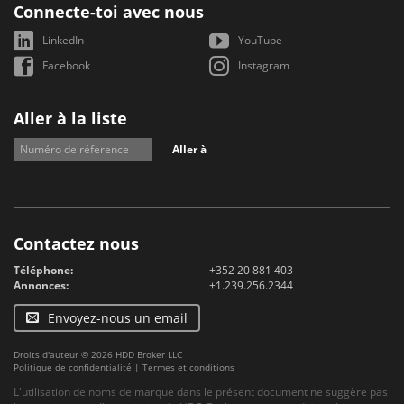
Connecte-toi avec nous
LinkedIn
YouTube
Facebook
Instagram
Aller à la liste
Aller à
Contactez nous
Téléphone:
+352 20 881 403
Annonces:
+1.239.256.2344
Envoyez-nous un email
Droits d'auteur © 2026 HDD Broker LLC
Politique de confidentialité
|
Termes et conditions
L'utilisation de noms de marque dans le présent document ne suggère pas