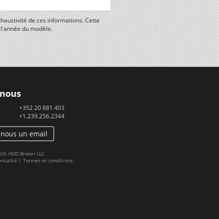
haustivité de ces informations. Cette
n l'année du modèle.
 nous
+352 20 881 403
+1.239.256.2344
-nous un email
2026 HDD Broker LLC
ntialité
|
Termes et conditions