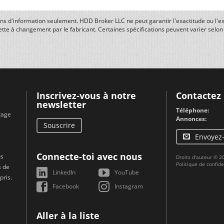
fins d'information seulement. HDD Broker LLC ne peut garantir l'exactitude ou l'ex
ette à changement par le fabricant. Certaines spécifications peuvent varier selo
Inscrivez-vous à notre
Contactez
newsletter
Téléphone:
tage
Annonces:
Souscrire
Envoyez
Connecte-toi avec nous
us
Droits d'auteur © 
Politique de confide
s de
LinkedIn
YouTube
pris.
Facebook
Instagram
Aller à la liste